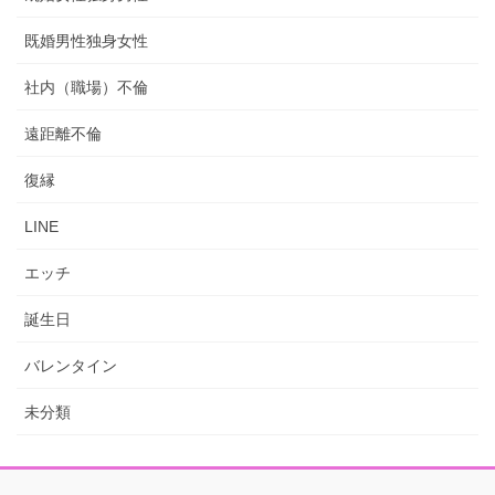
既婚男性独身女性
社内（職場）不倫
遠距離不倫
復縁
LINE
エッチ
誕生日
バレンタイン
未分類