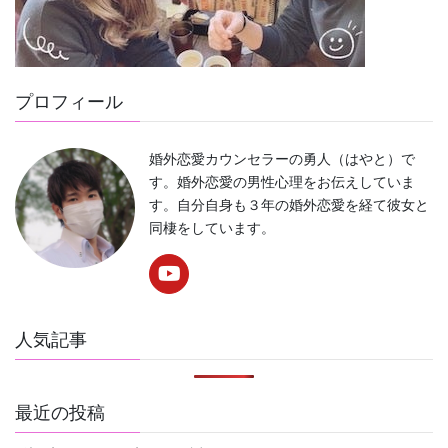
プロフィール
婚外恋愛カウンセラーの勇人（はやと）で
す。婚外恋愛の男性心理をお伝えしていま
す。自分自身も３年の婚外恋愛を経て彼女と
同棲をしています。
人気記事
最近の投稿