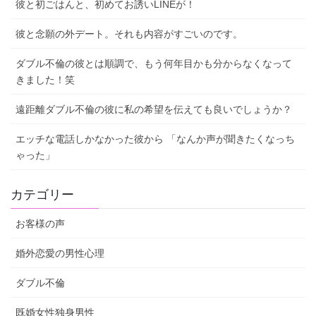
彼と初ごはんと、初めてお誘いLINEが！
彼と念願の外デート。それも内容がすごいのです。
ダブル不倫の彼とは順調で、もう何年目かも分からなくなって
きました！笑
遠距離ダブル不倫の彼に私の希望を伝えても良いでしょうか？
エッチな電話しかなかった彼から 「なんか声が聞きたくなっち
ゃった」
カテゴリー
お客様の声
婚外恋愛の男性心理
ダブル不倫
既婚女性独身男性