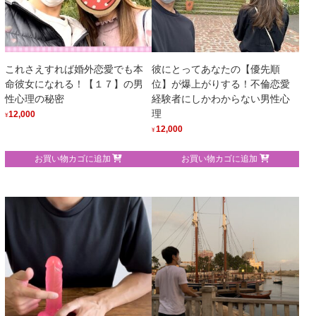
これさえすれば婚外恋愛でも本
彼にとってあなたの【優先順
命彼女になれる！【１７】の男
位】が爆上がりする！不倫恋愛
性心理の秘密
経験者にしかわからない男性心
理
12,000
¥
12,000
¥
お買い物カゴに追加
お買い物カゴに追加