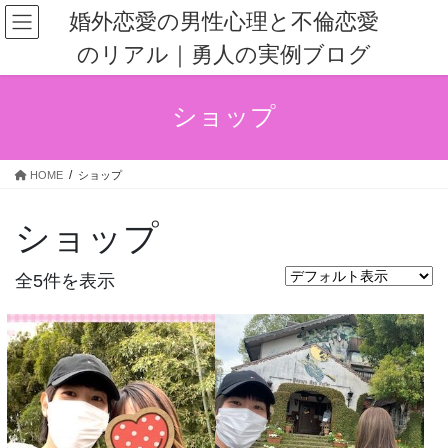
コ
ナ
婚外恋愛の男性心理と不倫恋愛
ン
ビ
のリアル｜勇人の実例ブログ
テ
ゲ
ン
ー
ツ
シ
ショップ
へ
ョ
ス
ン
キ
に
HOME
ショップ
ッ
移
プ
動
ショップ
全5件を表示