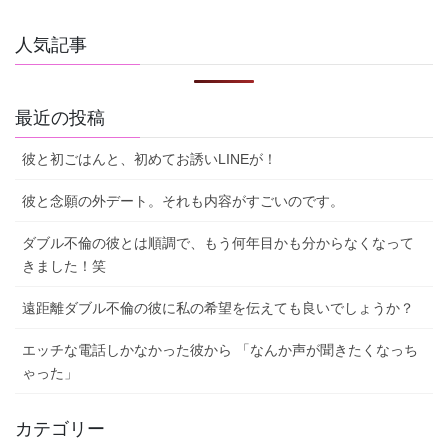
人気記事
最近の投稿
彼と初ごはんと、初めてお誘いLINEが！
彼と念願の外デート。それも内容がすごいのです。
ダブル不倫の彼とは順調で、もう何年目かも分からなくなって
きました！笑
遠距離ダブル不倫の彼に私の希望を伝えても良いでしょうか？
エッチな電話しかなかった彼から 「なんか声が聞きたくなっち
ゃった」
カテゴリー