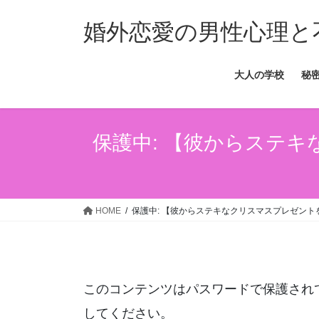
コ
ナ
ン
ビ
婚外恋愛の男性心理と
テ
ゲ
ン
ー
大人の学校
秘
ツ
シ
へ
ョ
ス
ン
キ
に
保護中: 【彼からステ
ッ
移
プ
動
HOME
保護中: 【彼からステキなクリスマスプレゼント
このコンテンツはパスワードで保護され
してください。